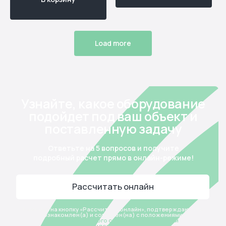
Игра с водой и песком
Горки
Домики
Батуты
Канатные комплексы
Спортивные элементы
Столики
Песочницы
Load more
Тоннели и мостики
Музыка и интерактив
Качели
Развивающие элементы
Карусели
Геопластика и навесное
Балансиры
Уличная мебель
О компании
Гарантии
Партнерам
Вопрос-ответ
Контакты
Отзывы
Реквизиты
организации
Оплата
Политика cookie-файлов
Доставка
Пользовательское
соглашение
Монтаж
Карта
сайта
Проекты
Новости
Тундро Хаб
Будьте в курсе новостей Тундро — подпишитесь на нашу рассылку