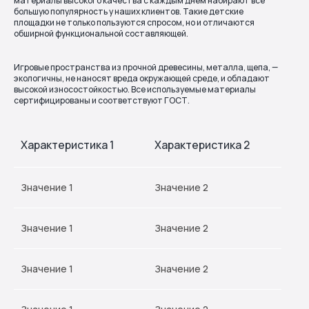
материалы высокого качества с каждым днём набирают всё
большую популярность у наших клиентов. Такие детские
площадки не только пользуются спросом, но и отличаются
обширной функциональной составляющей.
Игровые пространства из прочной древесины, металла, щепа, —
экологичны, не наносят вреда окружающей среде, и обладают
высокой износостойкостью. Все используемые материалы
сертифицированы и соответствуют ГОСТ.
Характеристика 1
Характеристика 2
Значение 1
Значение 2
Значение 1
Значение 2
Значение 1
Значение 2