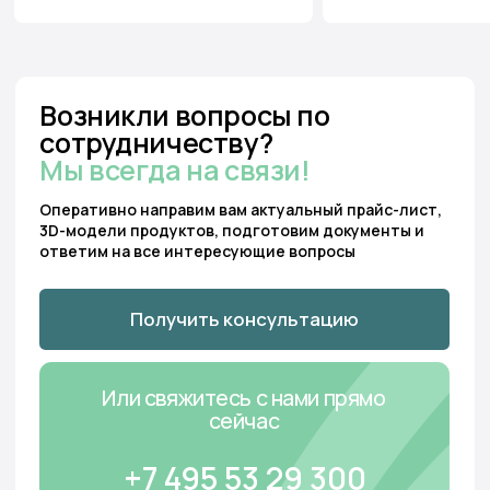
Бесплатный звонок:
Мы перезвоним:
8 800 222 13 53
Заказать звонок
Отдел продаж:
Для предложений и
консультаций:
+7 495 53 29 300
hello@tundro.ru