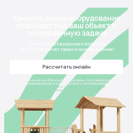
Схема работы
Возникли вопросы по
сотрудничеству?
Мы всегда на связи!
Оперативно направим вам актуальный прайс-лист,
3D-модели продуктов, подготовим документы и
ответим на все интересующие вопросы
Получить консультацию
Или свяжитесь с нами прямо
сейчас