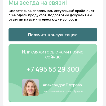
Гарантии
Партнерам
Вопрос-ответ
Контакты
Отзывы
Реквизиты
организации
Оплата
Политика cookie-файлов
Доставка
Пользовательское
соглашение
Монтаж
Карта
сайта
Проекты
Новости
Тундро Хаб
Будьте в курсе новостей Тундро — подпишитесь на нашу рассылку
Подписаться на рассылку
© 2023 ООО «Тундро»
ИНН 3435145085
ОГРН 1233400004980
Работаем с понедельника по пятницу с
09:00 до 18:00