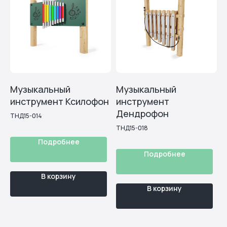
Узнайте, какое оборудование
подойдет под ваш объект и
поставленную задачу
Ответьте на 5 вопросов и получите
Музыкальный
Музыкальный
подробный расчет прямо в онлайн-режиме!
инструмент Ксилофон
инструмент
Дендрофон
Рассчитать онлайн
ТНД15-014
ТНД15-018
Нажимая на кнопку «Рассчитать онлайн», подтверждаю, что
ознакомлен(а) и согласен(на) с положениями
пользовательского соглашения и политики
Подробнее
конфиденциальности
Подробнее
В корзину
В корзину