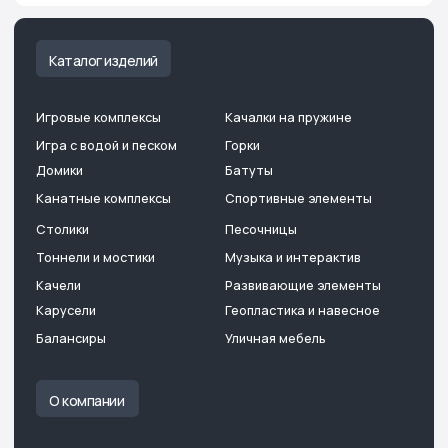
Мы на карте
Обращаем ваше внимание на то, что вся представленная на сайте
информация носит информационный характер и ни при каких
условиях не является офертой, определяемой положениями
Гражданского кодекса Российской Федерации. Опубликованная
на страницах данного сайта информация, продукция
и её изображения являются объектом прав интеллектуальной
собственности ООО «Тундро». Использование изображений,
фотографий и текстов, а также прочей информации с сайта,
возможно только с письменного согласия ООО «Тундро». Случаи
незаконного использования информации будут преследоваться
по закону. Изображение товара на сайте может отличаться
от фактического изображения товара
Бесплатный звонок:
Мы перезвоним:
8 800 222 13 53
Заказать звонок
Отдел продаж:
Для предложений и
консультаций:
+7 495 53 29 300
hello@tundro.ru