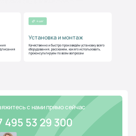
Установка и монтаж
ения
Качественно и быстро произведём установку всего
подписания
оборудования, расскажем, как его использовать,
нами прямо сейчас
проконсультируем по всем вопросам
3 29 300
сандра
ова
чный менеджер Тундро
Новости
Тундро Хаб
Тундро»
85