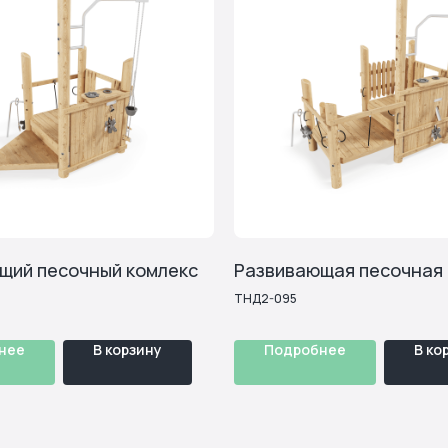
Геопластика и
 и
Развивающие
навесное
ктив
элементы
Перейти в каталог
щий песочный комлекс
Развивающая песочная
ТНД2-095
нее
В корзину
Подробнее
В ко