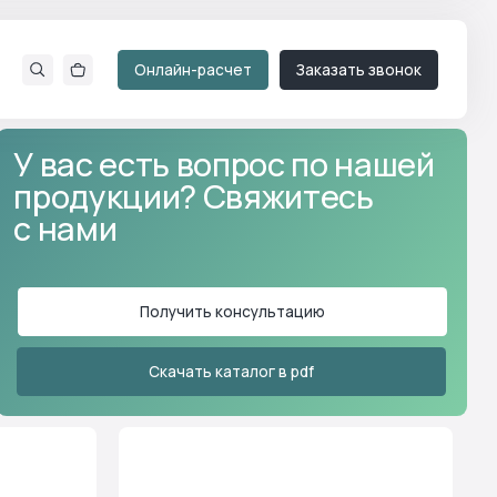
Онлайн-расчет
Заказать звонок
есть вопрос по нашей
2 изделия
5 изделий
кции? Свяжитесь
Тоннели и мостики
Получить консультацию
9 изделий
8 изделий
Скачать каталог в pdf
Батуты
15 изделий
19 изделий