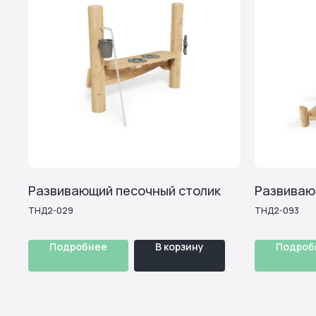
Спортивные элементы
Песочницы
Музыка
интера
Развивающий песочный столик
Развиваю
ТНД2-029
ТНД2-093
Подробнее
В корзину
Подроб
Узнайте, какое оборудование
подойдет под ваш объект и