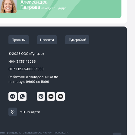
004980
онедельника по
0 до 18:00
карте
кса Российской Федерации.
кстов, а также прочей информации
кого изображения товара
Мы перезвоним:
Заказать звонок