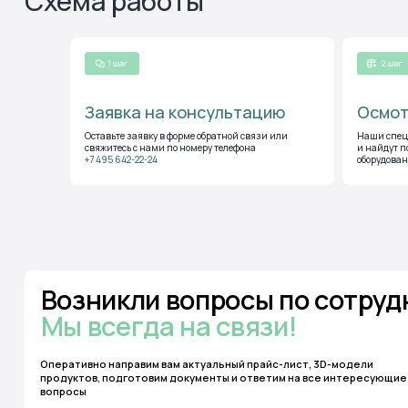
Заявка на консультацию
Осмот
Возникли вопросы по сотруднич
Оставьте заявку в форме обратной связи или
Наши специ
свяжитесь с нами по номеру телефона
и найдут п
Мы всегда на связи!
+7 495 642-22-24
оборудова
Оперативно направим вам актуальный прайс-лист, 3D-модели
продуктов, подготовим документы и ответим на все интересующие
вопросы
Получить консультацию
Каталог изделий
О 
Игровые комплексы
Качалки на
Гара
пружине
Игра с водой и песком
Горки
Вопр