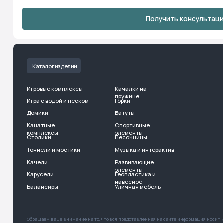
Домики
Батуты
Отзы
Канатные
Спортивные
Опла
комплексы
элементы
Столики
Песочницы
Дост
Тоннели и мостики
Музыка и интерактив
Мон
Качели
Развивающие
элементы
Будьт
Карусели
Геопластика и
навесное
Балансиры
Уличная мебель
Обращаем ваше внимание на то, что вся представленная на сайте информация носит информацио
Опубликованная на страницах данного сайта информация, продукция и её изображения являются 
с сайта, возможно только с письменного согласия ООО «Тундро». Случаи незаконного использова
Бесплатный звонок:
8 800 222 13 5