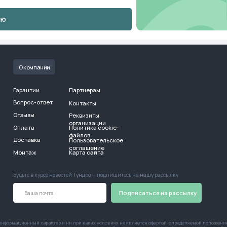
вы
Реквизиты
ОГРН 1233400
организации
та
Политика cookie-
Работаем с п
файлов
пятницу с 09:0
авка
Пользовательское
соглашение
таж
Карта сайта
е в курсе новостей Тундро — подпишитесь на нашу рассылку
Мы на 
Подписаться на рассылку
нный характер и ни при каких условиях не является офертой, определяемой положениями Гражданского коде
объектом прав интеллектуальной собственности ООО «Тундро». Использование изображений, фотографий и те
ния информации будут преследоваться по закону. Изображение товара на сайте может отличаться от фактичес
Отдел продаж:
Для предложений и
консультаций:
3
+7 495 53 29 300
hello@tundro.ru