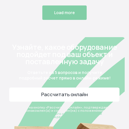
Домики
Батуты
Канатные комплексы
Спортивные элементы
Load more
Столики
Песочницы
Тоннели и мостики
Музыка и интерактив
Качели
Развивающие элементы
Карусели
Геопластика и навесное
Балансиры
Уличная мебель
О компании
Гарантии
Партнерам
Вопрос-ответ
Контакты
Отзывы
Реквизиты
организации
Оплата
Политика cookie-файлов
Доставка
Пользовательское
соглашение
Монтаж
Карта
сайта
Проекты
Новости
Тундро Хаб
Будьте в курсе новостей Тундро — подпишитесь на нашу рассылку