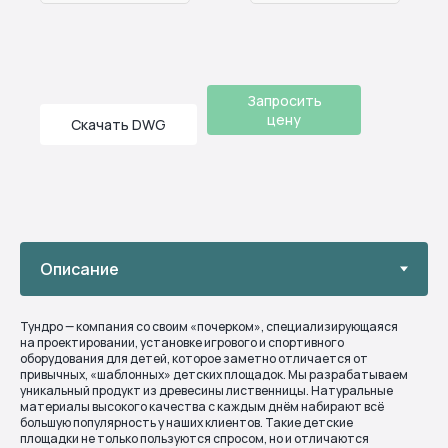
Запросить
цену
Скачать DWG
Тундро — компания со своим «почерком», специализирующаяся
на проектировании, установке игрового и спортивного
оборудования для детей, которое заметно отличается от
привычных, «шаблонных» детских площадок. Мы разрабатываем
уникальный продукт из древесины лиственницы. Натуральные
материалы высокого качества с каждым днём набирают всё
большую популярность у наших клиентов. Такие детские
площадки не только пользуются спросом, но и отличаются