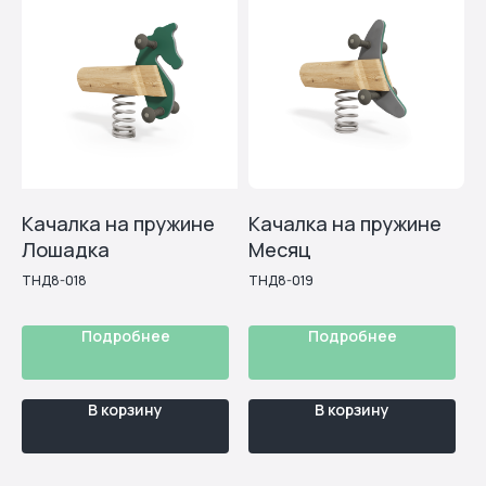
Нажимая на кнопку «Рассчитать онлайн», подтверждаю, что
ознакомлен(а) и согласен(на) с положениями
пользовательского соглашения и политики
конфиденциальности
Качалка на пружине
Качалка на пружине
Схема работы
Лошадка
Месяц
ТНД8-018
ТНД8-019
Подробнее
Подробнее
В корзину
В корзину
Возникли вопросы по
сотрудничеству?