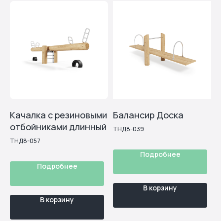
Мы всегда на связи!
Оперативно направим вам актуальный прайс-лист,
3D-модели продуктов, подготовим документы и
ответим на все интересующие вопросы
Получить консультацию
Или свяжитесь с нами прямо
сейчас
+7 495 53 29 300
Качалка с резиновыми
Балансир Доска
отбойниками длинный
ТНД8-039
Александра Петрова
ТНД8-057
Ваш личный менеджер Тундро
Подробнее
Подробнее
Каталог изделий
В корзину
В корзину
Игровые комплексы
Качалки на пружине
Игра с водой и песком
Горки