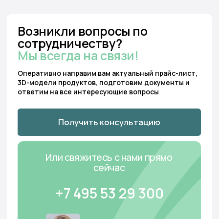
Бесплатный звонок:
Мы перезвоним:
8 800 222 13 53
Заказать звонок
Отдел продаж:
Для предложений и
консультаций:
+7 495 53 29 300
hello@tundro.ru