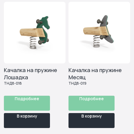
ознакомлен(а) и согласен(на) с положениями
пользовательского соглашения и политики
конфиденциальности
Схема работы
Качалка на пружине
Качалка на пружине
Лошадка
Месяц
ТНД8-018
ТНД8-019
Подробнее
Подробнее
В корзину
В корзину
Возникли вопросы по
сотрудничеству?