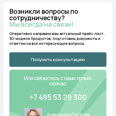
Бесплатный звонок:
Мы перезвоним:
8 800 222 13 53
Заказать звонок
Отдел продаж:
Для предложений и
консультаций:
+7 495 53 29 300
hello@tundro.ru