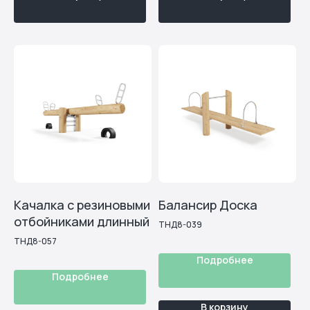
Возникли вопросы по
сотрудничеству?
Мы всегда на связи!
Оперативно направим вам актуальный прайс-лист,
3D-модели продуктов, подготовим документы и
ответим на все интересующие вопросы
Получить консультацию
Или свяжитесь с нами прямо
сейчас
+7 495 53 29 300
Качалка с резиновыми
Балансир Доска
Александра Петрова
отбойниками длинный
ТНД8-039
Ваш личный менеджер Тундро
ТНД8-057
Подробнее
Подробнее
Каталог изделий
В корзину