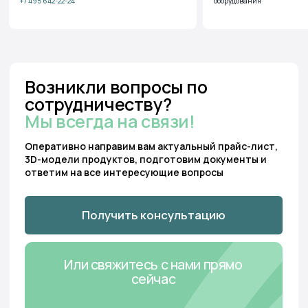
+7 495 642-22-24
оборудования
Бесплатный звонок:
Мы перезвоним:
8 800 222 13 53
Заказать звонок
Отдел продаж:
Для предложений и
консультаций:
+7 495 53 29 300
hello@tundro.ru