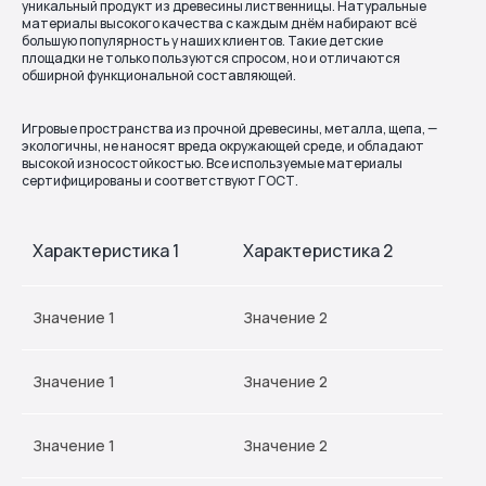
уникальный продукт из древесины лиственницы. Натуральные
материалы высокого качества с каждым днём набирают всё
большую популярность у наших клиентов. Такие детские
площадки не только пользуются спросом, но и отличаются
обширной функциональной составляющей.
Игровые пространства из прочной древесины, металла, щепа, —
экологичны, не наносят вреда окружающей среде, и обладают
высокой износостойкостью. Все используемые материалы
сертифицированы и соответствуют ГОСТ.
Характеристика 1
Характеристика 2
Значение 1
Значение 2
Значение 1
Значение 2
Значение 1
Значение 2