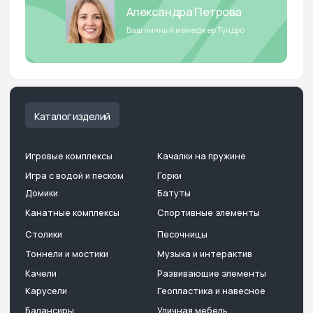
информация носит информационный характер и ни при каких
условиях не является офертой, определяемой положениями
Гражданского кодекса Российской Федерации. Опубликованная
на страницах данного сайта информация, продукция
и её изображения являются объектом прав интеллектуальной
собственности ООО «Тундро». Использование изображений,
фотографий и текстов, а также прочей информации с сайта,
возможно только с письменного согласия ООО «Тундро». Случаи
незаконного использования информации будут преследоваться
по закону. Изображение товара на сайте может отличаться
от фактического изображения товара
Бесплатный звонок:
Мы перезвоним:
8 800 222 13 53
Заказать звонок
Отдел продаж:
Для предложений и
консультаций:
+7 495 53 29 300
hello@tundro.ru