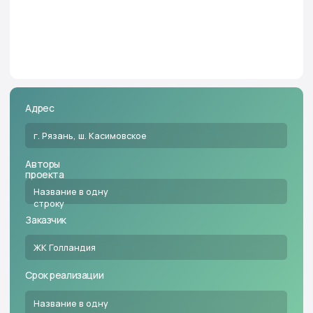
г. Рязань, ш. Касимовское
Авторы
проекта
Название в одну
строку
Заказчик
ЖК Голландия
Срок реализации
Название в одну
строку
Заказать проект
Парковый квартал Голландия —
воплощение образа
современных Нидерландов.