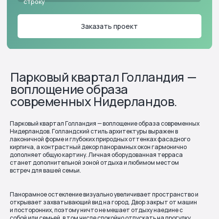
Парковый квартал Голландия — воплощение образа современных
Нидерландов. Голландский стиль архитектуры выражен в
лаконичной форме и глубоких природных оттенках фасадного
кирпича, а контрастный декор панорамных окон гармонично
дополняет общую картину. Личная оборудованная терраса
станет дополнительной зоной отдыха и любимом местом
встреч для вашей семьи.
Панорамное остекление визуально увеличивает пространство и
открывает захватывающий вид на город. Двор закрыт от машин
и посторонних, поэтому ничто не мешает отдыху наедине с
собой или семьей, в том числе спокойно отпускать на прогулку