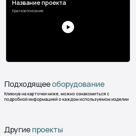
Название проекта
Краткое описание
Возникли вопросы по
сотрудничеству?
Мы всегда на связи!
Оперативно направим вам актуальный прайс-
лист, 3D-модели продуктов, подготовим
документы и ответим на все интересующие
вопросы
Получить консультацию
Или свяжитесь с нами прямо
сейчас
+7 495 53 29 300