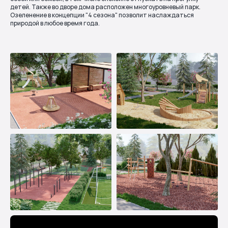
детей. Также во дворе дома расположен многоуровневый парк.
Озеленение в концепции "4 сезона" позволит наслаждаться
природой в любое время года.
Подходящее
оборудование
Кликнув на карточки ниже, можно ознакомиться с
подробной информацией о каждом используемом изделии
Другие
проекты