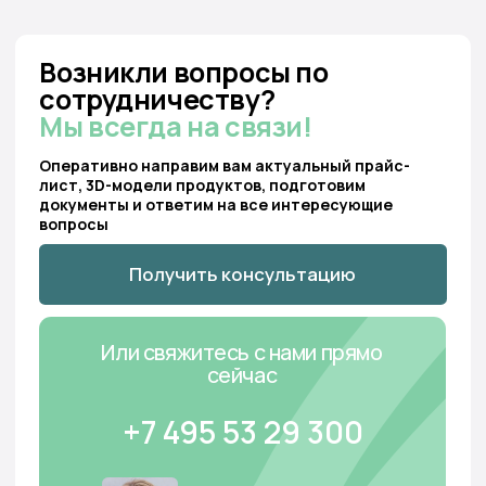
организации
Оплата
Политика cookie-файлов
Доставка
Пользовательское
соглашение
Монтаж
Карта
сайта
Проекты
Новости
Тундро Хаб
Будьте в курсе новостей Тундро — подпишитесь на нашу рассылку
Подписаться на рассылку
© 2023 ООО «Тундро»
ИНН 3435145085
ОГРН 1233400004980
Работаем с понедельника по пятницу с
09:00 до 18:00
Мы на карте
Обращаем ваше внимание на то, что вся представленная на сайте