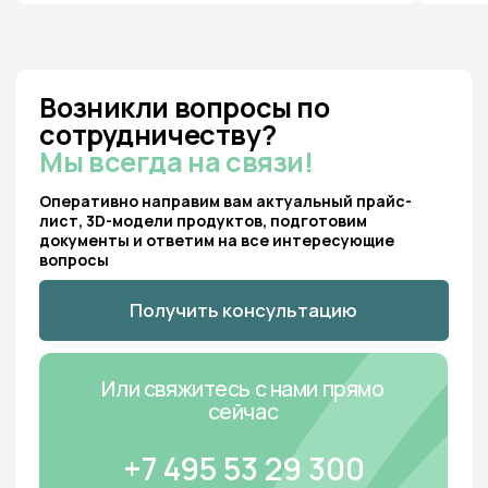
Отзывы
Реквизиты
организации
Оплата
Политика cookie-файлов
Доставка
Пользовательское
соглашение
Монтаж
Карта
сайта
Проекты
Новости
Тундро Хаб
Будьте в курсе новостей Тундро — подпишитесь на нашу рассылку
Подписаться на рассылку
© 2023 ООО «Тундро»
ИНН 3435145085
ОГРН 1233400004980
Работаем с понедельника по пятницу с
09:00 до 18:00
Мы на карте