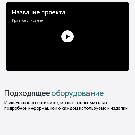
Название проекта
Краткое описание
Возникли вопросы по
сотрудничеству?
Мы всегда на связи!
Оперативно направим вам актуальный прайс-
лист, 3D-модели продуктов, подготовим
документы и ответим на все интересующие
вопросы
Получить консультацию
Или свяжитесь с нами прямо
сейчас
+7 495 53 29 300