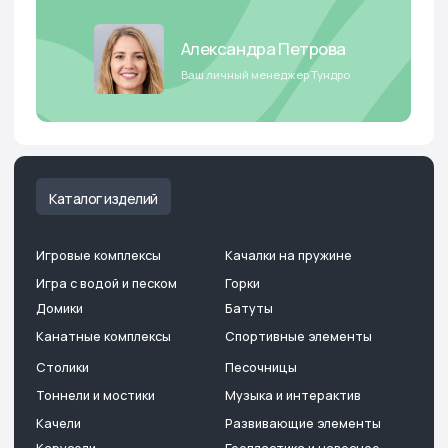
Обращаем ваше внимание на то, что вся представленная на сайте
информация носит информационный характер и ни при каких
условиях не является офертой, определяемой положениями
Гражданского кодекса Российской Федерации. Опубликованная
на страницах данного сайта информация, продукция
и её изображения являются объектом прав интеллектуальной
собственности ООО «Тундро». Использование изображений,
фотографий и текстов, а также прочей информации с сайта,
возможно только с письменного согласия ООО «Тундро». Случаи
незаконного использования информации будут преследоваться
по закону. Изображение товара на сайте может отличаться
от фактического изображения товара
Бесплатный звонок:
Мы перезвоним:
8 800 222 13 53
Заказать звонок
Отдел продаж:
Для предложений и
консультаций:
+7 495 53 29 300
hello@tundro.ru