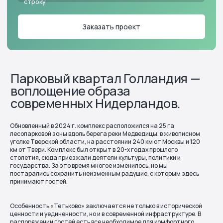
Обновленный в 2024 г. комплекс расположился на 25 га
лесопарковой зоны вдоль берега реки Медведицы, в живописном
уголке Тверской области, на расстоянии 240 км от Москвы и 120
км от Твери. Комплекс был открыт в 20-х годах прошлого
столетия, сюда приезжали деятели культуры, политики и
государства. За это время многое изменилось, но мы
постарались сохранить неизменным радушие, с которым здесь
принимают гостей.
Особенность «Тетьково» заключается не только в исторической
ценности и уединенности, но и в современной инфраструктуре. В
распоряжении гостей есть все необходимое для комфортного